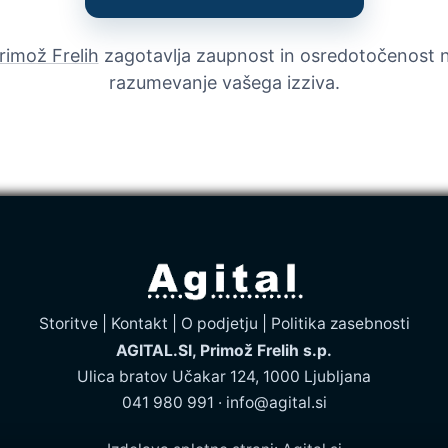
rimož Frelih
zagotavlja zaupnost in osredotočenost 
razumevanje vašega izziva.
Storitve
|
Kontakt
|
O podjetju
|
Politika zasebnosti
AGITAL.SI, Primož Frelih s.p.
Ulica bratov Učakar 124, 1000 Ljubljana
041 980 991
·
info@agital.si