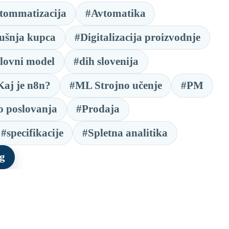
tommatizacija
#Avtomatika
ušnja kupca
#Digitalizacija proizvodnje
slovni model
#dih slovenija
Kaj je n8n?
#ML Strojno učenje
#PM
ro poslovanja
#Prodaja
#specifikacije
#Spletna analitika
ng