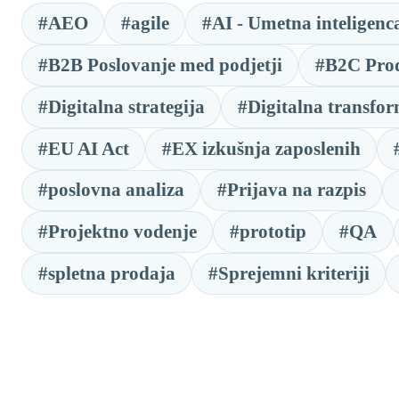
#AEO
#agile
#AI - Umetna inteligenc
#B2B Poslovanje med podjetji
#B2C Pro
#Digitalna strategija
#Digitalna transfor
#EU AI Act
#EX izkušnja zaposlenih
#poslovna analiza
#Prijava na razpis
#Projektno vodenje
#prototip
#QA
#spletna prodaja
#Sprejemni kriteriji