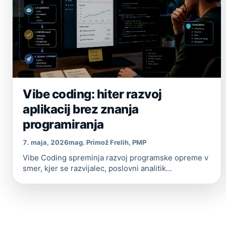
Vibe coding: hiter razvoj
aplikacij brez znanja
programiranja
7. maja, 2026
mag. Primož Frelih, PMP
Vibe Coding spreminja razvoj programske opreme v
smer, kjer se razvijalec, poslovni analitik…