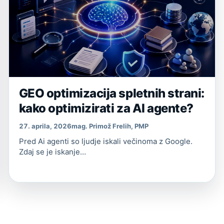
GEO optimizacija spletnih strani:
kako optimizirati za AI agente?
27. aprila, 2026
mag. Primož Frelih, PMP
Pred Ai agenti so ljudje iskali večinoma z Google.
Zdaj se je iskanje…