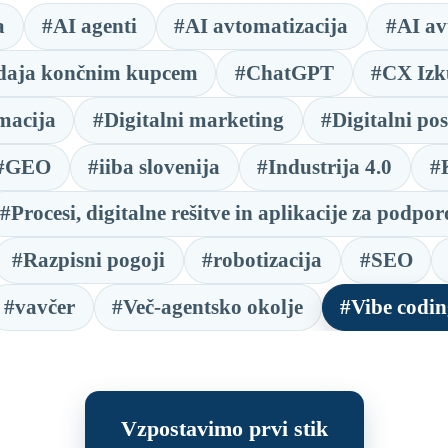
a
#AI agenti
#AI avtomatizacija
#AI av
daja končnim kupcem
#ChatGPT
#CX Izk
macija
#Digitalni marketing
#Digitalni po
#GEO
#iiba slovenija
#Industrija 4.0
#
#Procesi, digitalne rešitve in aplikacije za podpo
#Razpisni pogoji
#robotizacija
#SEO
#vavčer
#Več-agentsko okolje
#Vibe codi
Vzpostavimo prvi stik