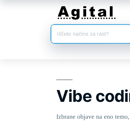
Skoči
na
vsebino
Vibe cod
Izbrane objave na eno temo, 