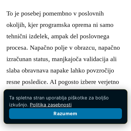
To je posebej pomembno v poslovnih
okoljih, kjer programska oprema ni samo
tehnični izdelek, ampak del poslovnega
procesa. Napačno polje v obrazcu, napačno
izračunan status, manjkajoča validacija ali
slaba obravnava napake lahko povzročijo
resne posledice. AI pogosto izbere verjetno
rešitev, ne nujno pravilne rešitve za
Ta spletna stran uporablja piškotke za boljšo
specifično organizacijo. Zato mora človek
izkušnjo.
Politika zasebnosti
Razumem
delovati kot strokovni filter.