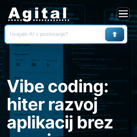
Skoči
na
vsebino
Vibe coding:
hiter razvoj
aplikacij brez