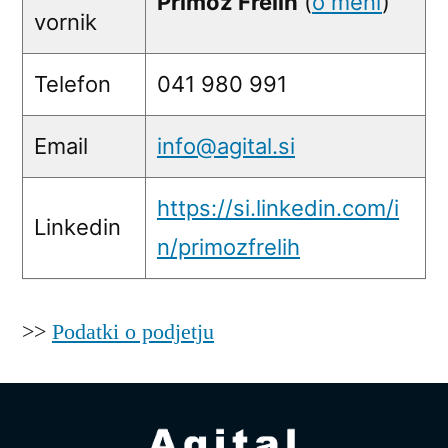
Primož Frelih
(
o meni
)
vornik
Telefon
041 980 991
Email
info@agital.si
https://si.linkedin.com/i
Linkedin
n/primozfrelih
>>
Podatki o podjetju