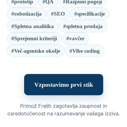
#prototip
#QA
#Razpisni pogoji
#robotizacija
#SEO
#specifikacije
#Spletna analitika
#spletna prodaja
#Sprejemni kriteriji
#vavčer
#Več-agentsko okolje
#Vibe coding
Vzpostavimo prvi stik
Primož Frelih
zagotavlja zaupnost in
osredotočenost na razumevanje vašega izziva.