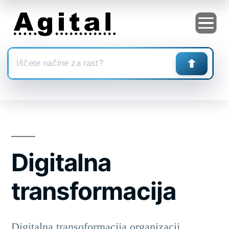
Skoči
na
vsebino
Digitalna
transformacija
Digitalna transoformacija organizacij.