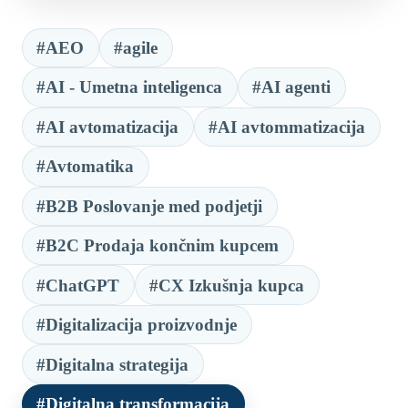
#AEO
#agile
#AI - Umetna inteligenca
#AI agenti
#AI avtomatizacija
#AI avtommatizacija
#Avtomatika
#B2B Poslovanje med podjetji
#B2C Prodaja končnim kupcem
#ChatGPT
#CX Izkušnja kupca
#Digitalizacija proizvodnje
#Digitalna strategija
#Digitalna transformacija