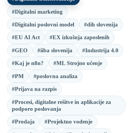
#Digitalni marketing
#Digitalni poslovni model
#dih slovenija
#EU AI Act
#EX izkušnja zaposlenih
#GEO
#iiba slovenija
#Industrija 4.0
#Kaj je n8n?
#ML Strojno učenje
#PM
#poslovna analiza
#Prijava na razpis
#Procesi, digitalne rešitve in aplikacije za
podporo poslovanja
#Prodaja
#Projektno vodenje