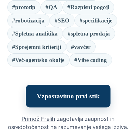
#prototip
#QA
#Razpisni pogoji
#robotizacija
#SEO
#specifikacije
#Spletna analitika
#spletna prodaja
#Sprejemni kriteriji
#vavčer
#Več-agentsko okolje
#Vibe coding
Vzpostavimo prvi stik
Primož Frelih
zagotavlja zaupnost in
osredotočenost na razumevanje vašega izziva.