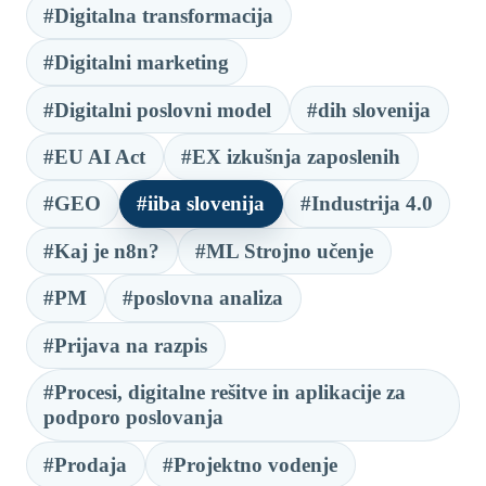
#Digitalna transformacija
#Digitalni marketing
#Digitalni poslovni model
#dih slovenija
#EU AI Act
#EX izkušnja zaposlenih
#GEO
#iiba slovenija
#Industrija 4.0
#Kaj je n8n?
#ML Strojno učenje
#PM
#poslovna analiza
#Prijava na razpis
#Procesi, digitalne rešitve in aplikacije za
podporo poslovanja
#Prodaja
#Projektno vodenje