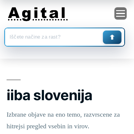
Skoči
na
vsebino
iiba slovenija
Izbrane objave na eno temo, razvrscene za
hitrejsi pregled vsebin in virov.