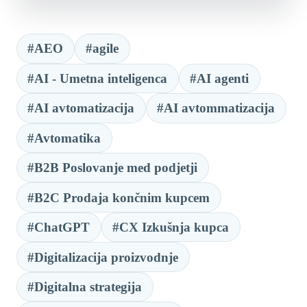
#AEO
#agile
#AI - Umetna inteligenca
#AI agenti
#AI avtomatizacija
#AI avtommatizacija
#Avtomatika
#B2B Poslovanje med podjetji
#B2C Prodaja končnim kupcem
#ChatGPT
#CX Izkušnja kupca
#Digitalizacija proizvodnje
#Digitalna strategija