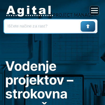
Skoči
na
vsebino
Vodenje
projektov –
strokovna