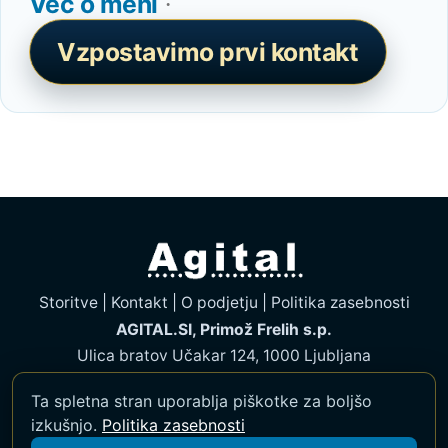
Več o meni
·
Vzpostavimo prvi kontakt
Storitve
|
Kontakt
|
O podjetju
|
Politika zasebnosti
AGITAL.SI, Primož Frelih s.p.
Ulica bratov Učakar 124, 1000 Ljubljana
041 980 991
·
info@agital.si
Ta spletna stran uporablja piškotke za boljšo
izkušnjo.
Politika zasebnosti
Izdelava spletne strani: Agital.si