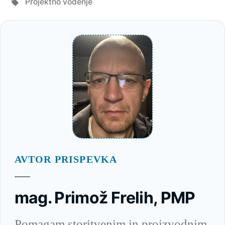
Tagi:
Projektno vodenje
AVTOR PRISPEVKA
mag. Primož Frelih, PMP
Pomagam storitvenim in proizvodnim