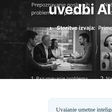
uvedbi AI
Storitve izvaja:
Primo
Uvajanje umetne intelig