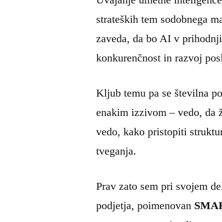
strateških tem sodobnega ma
zaveda, da bo AI v prihodnj
konkurenčnost in razvoj po
Kljub temu pa se številna po
enakim izzivom – vedo, da ž
vedo, kako pristopiti strukt
tveganja.
Prav zato sem pri svojem del
podjetja, poimenovan
SMAR