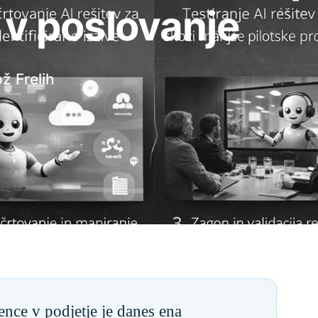
 v poslovanje
ž Frelih
ence v podjetje je danes ena