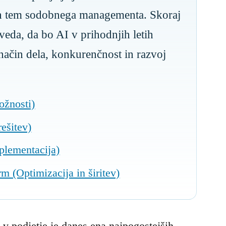
kih tem sodobnega managementa. Skoraj
veda, da bo AI v prihodnjih letih
ačin dela, konkurenčnost in razvoj
ožnosti)
ešitev)
plementacija)
m (Optimizacija in širitev)
 v podjetje je danes ena najpogostejših