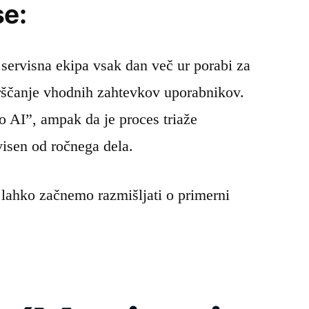
se:
 servisna ekipa vsak dan več ur porabi za
rščanje vhodnih zahtevkov uporabnikov.
o AI”, ampak da je proces triaže
isen od ročnega dela.
lahko začnemo razmišljati o primerni