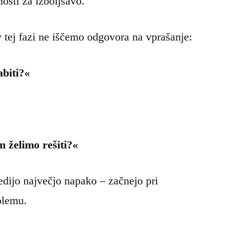
osti za izboljšavo.
 tej fazi ne iščemo odgovora na vprašanje:
biti?«
m želimo rešiti?«
edijo največjo napako – začnejo pri
blemu.