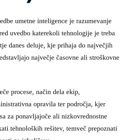
vedbe umetne inteligence je razumevanje
Pred uvedbo katerekoli tehnologije je treba
tje danes deluje, kje prihaja do največjih
redstavljajo največje časovne ali stroškovne
ječe procese, način dela ekip,
istrativna opravila ter področja, kjer
sa za ponavljajoče ali nizkovrednostne
ati tehnoloških rešitev, temveč prepoznati