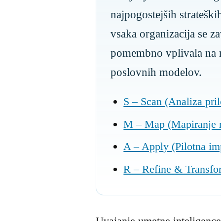
najpogostejših strateš
vsaka organizacija se za
pomembno vplivala na n
poslovnih modelov.
S – Scan (Analiza pril
M – Map (Mapiranje r
A – Apply (Pilotna im
R – Refine & Transfor
Uvajanje umetne inteligence