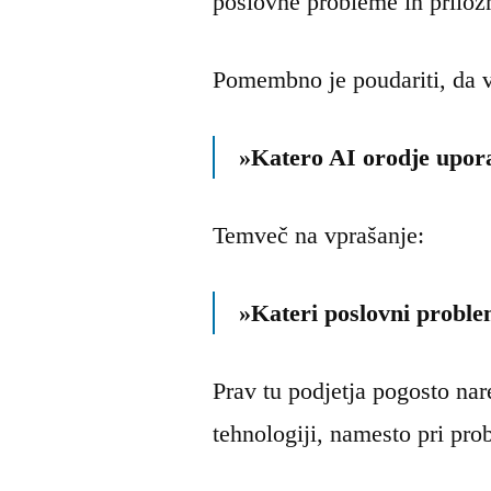
poslovne probleme in priložn
Pomembno je poudariti, da v
»Katero AI orodje upora
Temveč na vprašanje:
»Kateri poslovni proble
Prav tu podjetja pogosto nar
tehnologiji, namesto pri pro